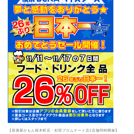
【居酒屋かもん桜木町店・杉田プロムナード店2店舗同時開催】